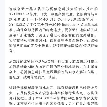
这款创新产品搭载了芯翼信息科技为端侧AI推出的
XY4100LC-A芯片。作为一款集高集成度、超低功耗与卓
越性价比于一身的4G LTE Cat.1 bis系统级芯片，
XY4100LC-A不仅完全符合3GPP Release 14 Cat.1bis标
准，确保全球范围内的稳定连接，更创新性地集成了轻
量级AI加速能力，实现了通信与边缘智能的完美融合。
它能支持智能图像识别、语音处理等复杂任务，让宠物
项圈从简单的定位器进化为能读懂宠物情绪的“情感翻译
官”。
从CES的宠物经济到MWC的千行百业，芯翼信息科技正
加速将端侧AI能力向更广阔的产业领域渗透。在本届展
会上，芯翼信息科技重点展示的智能AI水表解决方案，
便是这一战略落地的又一典范。
针对传统机械表更新成本高、现有智能表机电转换误差
大、以及传统摄像表识别准确率低等行业痛点，芯翼信
息科技推出基于XY4100LC-A芯片的AI摄像水表解决方
案，该方案不仅适用于新装摄像表，更为存量水表智能