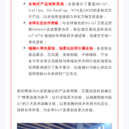
全制式产品矩阵亮相：
全面展示了覆盖NB-IoT、
Cat.1 bis、5G RedCap、NTN及GNSS的多制式芯
片产品，以全场景连接能力夯实万物互联底座；
全球生态合作突破：
与全球领先的5G IoT卫星运营
商Sateliot达成重要合作，标志着芯翼信息科技在
IoT NTN 领域的布局取得关键进展，加速空天地一
体化进程；
端侧AI率先落地，场景化应用引爆全场：
多款联合
移远通信、芯讯通、美格智能、中移物联、宁水、
金卡等全球主流模组与终端伙伴共同打造的场景化
应用案例进行了集中展示，以端侧AI为核心的定位
器和智能AI水表得到广泛关注。
面对网络与AI深度融合的产业新周期，芯翼信息科技确立
了“蜂窝连接为抓手，以行业场景为目标，以端侧智能为核
心”的三大技术战略主线，以更前瞻的技术布局与生态位，
深耕全球市场，为全球AIoT发展创造更大价值。